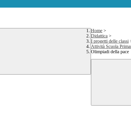
Home
>
Didattica
>
I progetti delle classi
Attività Scuola Prima
Olimpiadi della pace