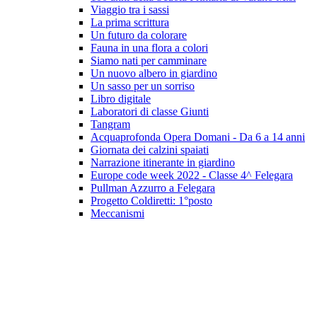
Viaggio tra i sassi
La prima scrittura
Un futuro da colorare
Fauna in una flora a colori
Siamo nati per camminare
Un nuovo albero in giardino
Un sasso per un sorriso
Libro digitale
Laboratori di classe Giunti
Tangram
Acquaprofonda Opera Domani - Da 6 a 14 anni
Giornata dei calzini spaiati
Narrazione itinerante in giardino
Europe code week 2022 - Classe 4^ Felegara
Pullman Azzurro a Felegara
Progetto Coldiretti: 1°posto
Meccanismi