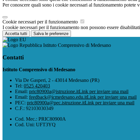
Per conoscere quali sono i cookie necessari al funzionamento potete v
Cookie necessari per il funzionamento
I cookie necessari per il funzionamento non possono essere disabilitati.
Accetta tutti
Salva le preferenze
Istituto Comprensivo di Medesano
Contatti
Istituto Comprensivo di Medesano
Via De Gasperi, 2 - 43014 Medesano (PR)
Tel:
0525 420403
Email:
pric80900a@istruzione.it
Link per inviare una mail
Email:
feedback@icmedesano.edu.it
Link per inviare una mail
PEC:
pric80900a@pec.istruzione.it
Link per inviare una mail
C.F.: 92103030349
Cod. Mec.: PRIC80900A
Cod. Uni: UFT3YQ