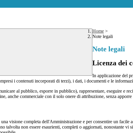
Home
>
Note legali
Note legali
Licenza dei c
In applicazione del pr
si i contenuti incorporati di terzi), i dati, i documenti e le informazi
comunicare al pubblico, esporre in pubblico), rappresentare, eseguire e r
 fine, anche commerciale con il solo onere di attribuzione, senza apporre 
enti una visione completa dell'Amministrazione e per consentire un facile ac
ono talvolta non essere esaurienti, completi o aggiornati, nonostante vi
possibile.