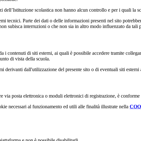
izi dell’Istituzione scolastica non hanno alcun controllo e per i quali la
 tecnici. Parte dei dati o delle informazioni presenti nel sito potrebbero 
 non subisca interruzioni o che non sia in altro modo influenzato da tali 
 i contenuti di siti esterni, ai quali è possibile accedere tramite collegam
nto di vista della scuola.
derivanti dall'utilizzazione del presente sito o di eventuali siti esterni 
e via posta elettronica o moduli elettronici di registrazione, è conforme
kie necessari al funzionamento ed utili alle finalità illustrate nella
COO
attaforma e non è possibile disabilitarli.