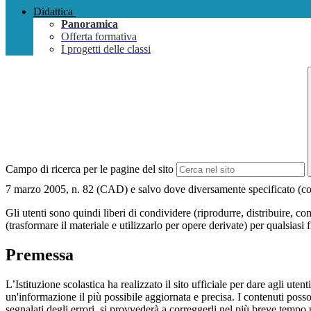
Didattica
Panoramica
Offerta formativa
I progetti delle classi
Campo di ricerca per le pagine del sito
7 marzo 2005, n. 82 (CAD) e salvo dove diversamente specificato (compre
Gli utenti sono quindi liberi di condividere (riprodurre, distribuire, 
(trasformare il materiale e utilizzarlo per opere derivate) per qualsiasi
Premessa
L’Istituzione scolastica ha realizzato il sito ufficiale per dare agli ut
un'informazione il più possibile aggiornata e precisa. I contenuti poss
segnalati degli errori, si provvederà a correggerli nel più breve tempo 