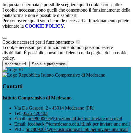
In questa schermata è possibile scegliere quali cookie consentire.
I cookie necessari sono quelli che consentono il funzionamento della
piattaforma e non è possibile disabilitarli.
Per conoscere quali sono i cookie necessari al funzionamento potete
visionare la
COOKIE POLICY
.
Cookie necessari per il funzionamento
I cookie necessari per il funzionamento non possono essere
disabilitati. È possibile consultare l'elenco nella pagina della cookie
policy.
Accetta tutti
Salva le preferenze
Istituto Comprensivo di Medesano
Contatti
Istituto Comprensivo di Medesano
Via De Gasperi, 2 - 43014 Medesano (PR)
Tel:
0525 420403
Email:
pric80900a@istruzione.it
Link per inviare una mail
Email:
feedback@icmedesano.edu.it
Link per inviare una mail
PEC:
pric80900a@pec.istruzione.it
Link per inviare una mail