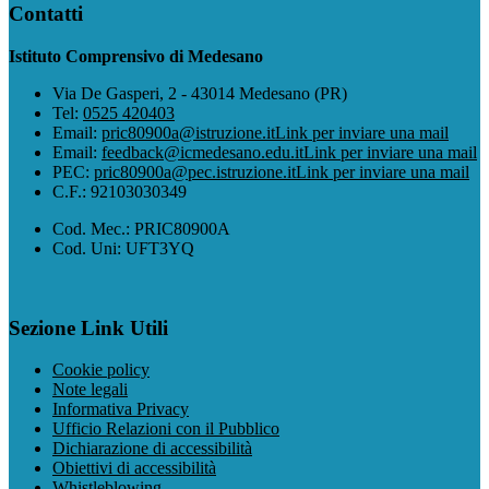
Contatti
Istituto Comprensivo di Medesano
Via De Gasperi, 2 - 43014 Medesano (PR)
Tel:
0525 420403
Email:
pric80900a@istruzione.it
Link per inviare una mail
Email:
feedback@icmedesano.edu.it
Link per inviare una mail
PEC:
pric80900a@pec.istruzione.it
Link per inviare una mail
C.F.: 92103030349
Cod. Mec.: PRIC80900A
Cod. Uni: UFT3YQ
Sezione Link Utili
Cookie policy
Note legali
Informativa Privacy
Ufficio Relazioni con il Pubblico
Dichiarazione di accessibilità
Obiettivi di accessibilità
Whistleblowing