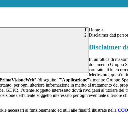
Home
>
Disclaimer dati perso
Disclaimer da
In un’ottica di massim
documento Gruppo Spag
contrattuali intercor
Medesano
, quest'ult
PrimaVisioneWeb
" (di seguito l’"
Applicazione
"), mentre Gruppo Spa
rtanto, per ogni ulteriore informazione in merito al trattamento dei propr
 del GDPR, l’utente-soggetto interessato dovrà rivolgersi al titolare del tr
sizione dell’utente-soggetto interessato per ogni eventuale ulteriore ch
kie necessari al funzionamento ed utili alle finalità illustrate nella
COO