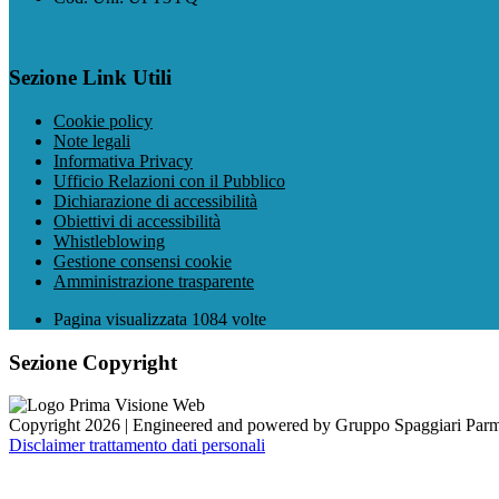
Sezione Link Utili
Cookie policy
Note legali
Informativa Privacy
Ufficio Relazioni con il Pubblico
Dichiarazione di accessibilità
Obiettivi di accessibilità
Whistleblowing
Gestione consensi cookie
Amministrazione trasparente
Pagina visualizzata
1084
volte
Sezione Copyright
Copyright 2026 | Engineered and powered by Gruppo Spaggiari Parm
Disclaimer trattamento dati personali