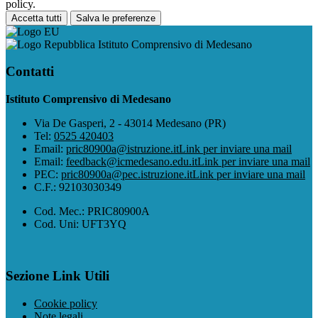
policy.
Accetta tutti
Salva le preferenze
Istituto Comprensivo di Medesano
Contatti
Istituto Comprensivo di Medesano
Via De Gasperi, 2 - 43014 Medesano (PR)
Tel:
0525 420403
Email:
pric80900a@istruzione.it
Link per inviare una mail
Email:
feedback@icmedesano.edu.it
Link per inviare una mail
PEC:
pric80900a@pec.istruzione.it
Link per inviare una mail
C.F.: 92103030349
Cod. Mec.: PRIC80900A
Cod. Uni: UFT3YQ
Sezione Link Utili
Cookie policy
Note legali