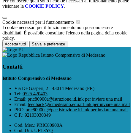
Per conoscere quali sono i cookie necessari al funzionamento potete
visionare la
COOKIE POLICY
.
Cookie necessari per il funzionamento
I cookie necessari per il funzionamento non possono essere
disabilitati. È possibile consultare l'elenco nella pagina della cookie
policy.
Accetta tutti
Salva le preferenze
Istituto Comprensivo di Medesano
Contatti
Istituto Comprensivo di Medesano
Via De Gasperi, 2 - 43014 Medesano (PR)
Tel:
0525 420403
Email:
pric80900a@istruzione.it
Link per inviare una mail
Email:
feedback@icmedesano.edu.it
Link per inviare una mail
PEC:
pric80900a@pec.istruzione.it
Link per inviare una mail
C.F.: 92103030349
Cod. Mec.: PRIC80900A
Cod. Uni: UFT3YQ