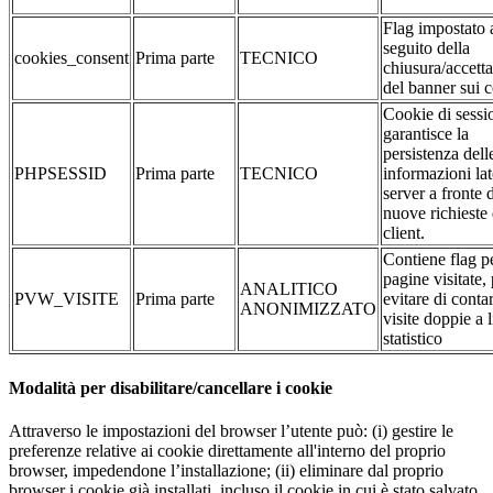
Flag impostato 
seguito della
cookies_consent
Prima parte
TECNICO
chiusura/accett
del banner sui 
Cookie di sessi
garantisce la
persistenza dell
PHPSESSID
Prima parte
TECNICO
informazioni la
server a fronte 
nuove richieste 
client.
Contiene flag pe
pagine visitate,
ANALITICO
PVW_VISITE
Prima parte
evitare di conta
ANONIMIZZATO
visite doppie a l
statistico
Modalità per disabilitare/cancellare i cookie
Attraverso le impostazioni del browser l’utente può: (i) gestire le
preferenze relative ai cookie direttamente all'interno del proprio
browser, impedendone l’installazione; (ii) eliminare dal proprio
browser i cookie già installati, incluso il cookie in cui è stato salvato