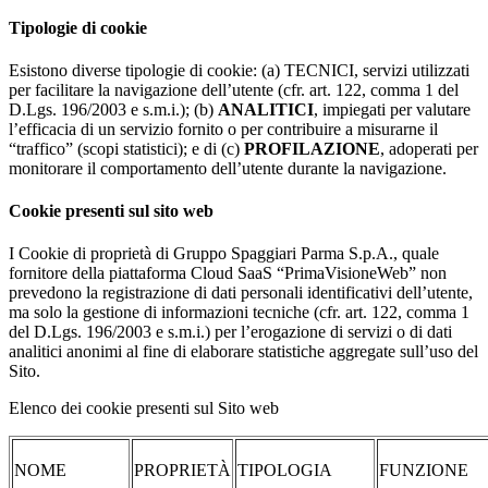
Tipologie di cookie
Esistono diverse tipologie di cookie: (a) TECNICI, servizi utilizzati
per facilitare la navigazione dell’utente (cfr. art. 122, comma 1 del
D.Lgs. 196/2003 e s.m.i.); (b)
ANALITICI
, impiegati per valutare
l’efficacia di un servizio fornito o per contribuire a misurarne il
“traffico” (scopi statistici); e di (c)
PROFILAZIONE
, adoperati per
monitorare il comportamento dell’utente durante la navigazione.
Cookie presenti sul sito web
I Cookie di proprietà di Gruppo Spaggiari Parma S.p.A., quale
fornitore della piattaforma Cloud SaaS “PrimaVisioneWeb” non
prevedono la registrazione di dati personali identificativi dell’utente,
ma solo la gestione di informazioni tecniche (cfr. art. 122, comma 1
del D.Lgs. 196/2003 e s.m.i.) per l’erogazione di servizi o di dati
analitici anonimi al fine di elaborare statistiche aggregate sull’uso del
Sito.
Elenco dei cookie presenti sul Sito web
NOME
PROPRIETÀ
TIPOLOGIA
FUNZIONE