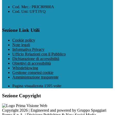
Cod. Mec.: PRIC80900A
Cod. Uni: UFT3YQ
Sezione Link Utili
Cookie policy
Note legali
Informativa Privacy
Ufficio Relazioni con il Pubblico
Dichiarazione di accessibilità
Obiettivi di accessibilità
Whistleblowing
Gestione consensi cookie
Amministrazione trasparente
Pagina visualizzata
1595
volte
Sezione Copyright
Copyright 2026 | Engineered and powered by Gruppo Spaggiari
Parma S.p.A. | Divisione Publishing & New Social Media