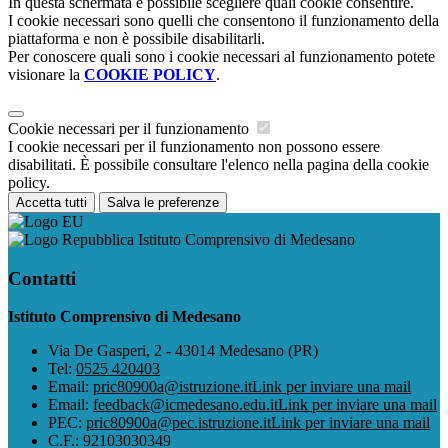
In questa schermata è possibile scegliere quali cookie consentire.
I cookie necessari sono quelli che consentono il funzionamento della
piattaforma e non è possibile disabilitarli.
Per conoscere quali sono i cookie necessari al funzionamento potete
visionare la
COOKIE POLICY
.
Cookie necessari per il funzionamento
I cookie necessari per il funzionamento non possono essere
disabilitati. È possibile consultare l'elenco nella pagina della cookie
policy.
Accetta tutti
Salva le preferenze
Istituto Comprensivo di Medesano
Contatti
Istituto Comprensivo di Medesano
Via De Gasperi, 2 - 43014 Medesano (PR)
Tel:
0525 420403
Email:
pric80900a@istruzione.it
Link per inviare una mail
Email:
feedback@icmedesano.edu.it
Link per inviare una mail
PEC:
pric80900a@pec.istruzione.it
Link per inviare una mail
C.F.: 92103030349