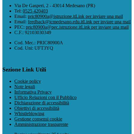
Via De Gasperi, 2 - 43014 Medesano (PR)
Tel:
0525 420403
Email:
pric80900a@istruzione.it
Link per inviare una mail
Email:
feedback@icmedesano.edu.it
Link per inviare una mail
PEC:
pric80900a@pec.istruzione.it
Link per inviare una mail
C.F.: 92103030349
Cod. Mec.: PRIC80900A
Cod. Uni: UFT3YQ
Sezione Link Utili
Cookie policy
Note legali
Informativa Privacy
Ufficio Relazioni con il Pubblico
Dichiarazione di accessibilità
Obiettivi di accessibilità
Whistleblowing
Gestione consensi cookie
Amministrazione trasparente