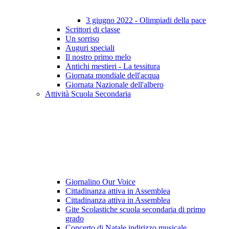
3 giugno 2022 - Olimpiadi della pace
Scrittori di classe
Un sorriso
Auguri speciali
Il nostro primo melo
Antichi mestieri - La tessitura
Giornata mondiale dell'acqua
Giornata Nazionale dell'albero
Attività Scuola Secondaria
Giornalino Our Voice
Cittadinanza attiva in Assemblea
Cittadinanza attiva in Assemblea
Gite Scolastiche scuola secondaria di primo
grado
Concerto di Natale indirizzo musicale