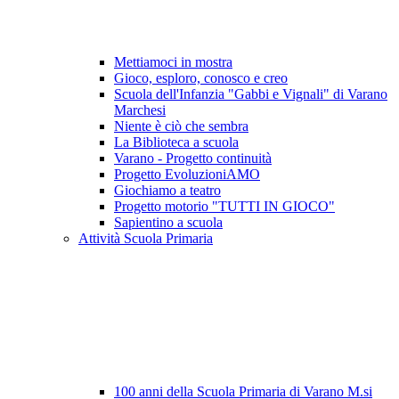
Mettiamoci in mostra
Gioco, esploro, conosco e creo
Scuola dell'Infanzia "Gabbi e Vignali" di Varano
Marchesi
Niente è ciò che sembra
La Biblioteca a scuola
Varano - Progetto continuità
Progetto EvoluzioniAMO
Giochiamo a teatro
Progetto motorio "TUTTI IN GIOCO"
Sapientino a scuola
Attività Scuola Primaria
100 anni della Scuola Primaria di Varano M.si