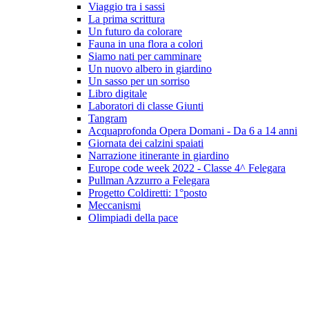
Viaggio tra i sassi
La prima scrittura
Un futuro da colorare
Fauna in una flora a colori
Siamo nati per camminare
Un nuovo albero in giardino
Un sasso per un sorriso
Libro digitale
Laboratori di classe Giunti
Tangram
Acquaprofonda Opera Domani - Da 6 a 14 anni
Giornata dei calzini spaiati
Narrazione itinerante in giardino
Europe code week 2022 - Classe 4^ Felegara
Pullman Azzurro a Felegara
Progetto Coldiretti: 1°posto
Meccanismi
Olimpiadi della pace