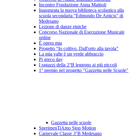
Incontro Fondazione Anna Mattioli
Inaugurata la nuova biblioteca scolastica alla
scuola secondaria “Edmondo De Amicis” di
Medesano
Lezione di danze etniche
Concorso Nazionale di Esecuzione Musicale
online
È opera mia
Progetto “Io coltivo. Dall'orto alla tavola”
La mia valle è un verde abbraccio
Pi greco day
I ragazzi della 2°B leggono ai più piccoli
1° premio nel progetto "Gazzetta nelle Scuole"
Gazzetta nelle scuole
SperimenTiAmo Stop Motion
Carnevale Classe 3°B Medesano