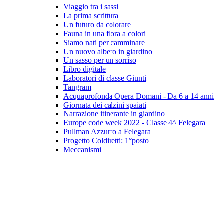
Viaggio tra i sassi
La prima scrittura
Un futuro da colorare
Fauna in una flora a colori
Siamo nati per camminare
Un nuovo albero in giardino
Un sasso per un sorriso
Libro digitale
Laboratori di classe Giunti
Tangram
Acquaprofonda Opera Domani - Da 6 a 14 anni
Giornata dei calzini spaiati
Narrazione itinerante in giardino
Europe code week 2022 - Classe 4^ Felegara
Pullman Azzurro a Felegara
Progetto Coldiretti: 1°posto
Meccanismi