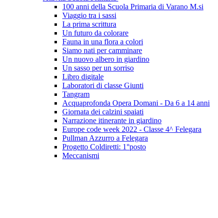
100 anni della Scuola Primaria di Varano M.si
Viaggio tra i sassi
La prima scrittura
Un futuro da colorare
Fauna in una flora a colori
Siamo nati per camminare
Un nuovo albero in giardino
Un sasso per un sorriso
Libro digitale
Laboratori di classe Giunti
Tangram
Acquaprofonda Opera Domani - Da 6 a 14 anni
Giornata dei calzini spaiati
Narrazione itinerante in giardino
Europe code week 2022 - Classe 4^ Felegara
Pullman Azzurro a Felegara
Progetto Coldiretti: 1°posto
Meccanismi