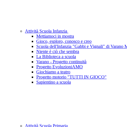
Attività Scuola Infanzia
Mettiamoci in mostra
Gioco, esploro, conosco e creo
Scuola dell'Infanzia "Gabbi e Vignali" di Varano 
Niente è ciò che sembra
La Biblioteca a scuola
Varano - Progetto continuità
Progetto EvoluzioniAMO
Giochiamo a teatro
Progetto motorio "TUTTI IN GIOCO"
Sapientino a scuola
Attività Scuola Primaria