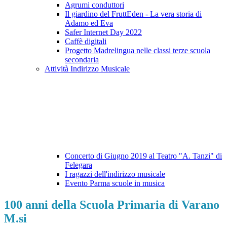
Agrumi conduttori
Il giardino del FruttEden - La vera storia di
Adamo ed Eva
Safer Internet Day 2022
Caffè digitali
Progetto Madrelingua nelle classi terze scuola
secondaria
Attività Indirizzo Musicale
Concerto di Giugno 2019 al Teatro "A. Tanzi" di
Felegara
I ragazzi dell'indirizzo musicale
Evento Parma scuole in musica
100 anni della Scuola Primaria di Varano
M.si