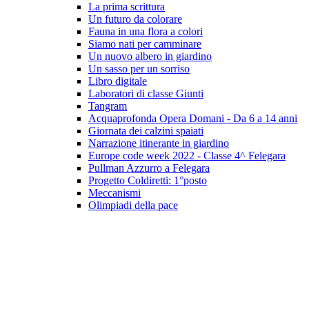
La prima scrittura
Un futuro da colorare
Fauna in una flora a colori
Siamo nati per camminare
Un nuovo albero in giardino
Un sasso per un sorriso
Libro digitale
Laboratori di classe Giunti
Tangram
Acquaprofonda Opera Domani - Da 6 a 14 anni
Giornata dei calzini spaiati
Narrazione itinerante in giardino
Europe code week 2022 - Classe 4^ Felegara
Pullman Azzurro a Felegara
Progetto Coldiretti: 1°posto
Meccanismi
Olimpiadi della pace