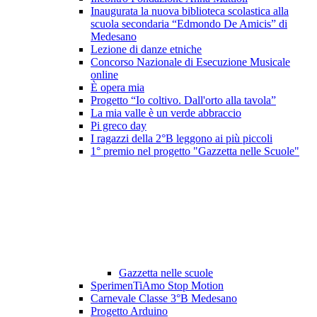
Inaugurata la nuova biblioteca scolastica alla
scuola secondaria “Edmondo De Amicis” di
Medesano
Lezione di danze etniche
Concorso Nazionale di Esecuzione Musicale
online
È opera mia
Progetto “Io coltivo. Dall'orto alla tavola”
La mia valle è un verde abbraccio
Pi greco day
I ragazzi della 2°B leggono ai più piccoli
1° premio nel progetto "Gazzetta nelle Scuole"
Gazzetta nelle scuole
SperimenTiAmo Stop Motion
Carnevale Classe 3°B Medesano
Progetto Arduino