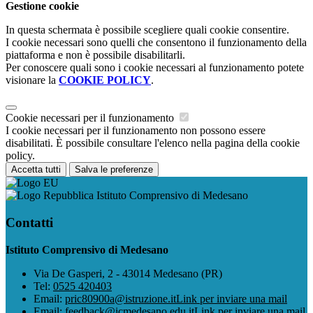
Gestione cookie
In questa schermata è possibile scegliere quali cookie consentire.
I cookie necessari sono quelli che consentono il funzionamento della
piattaforma e non è possibile disabilitarli.
Per conoscere quali sono i cookie necessari al funzionamento potete
visionare la
COOKIE POLICY
.
Cookie necessari per il funzionamento
I cookie necessari per il funzionamento non possono essere
disabilitati. È possibile consultare l'elenco nella pagina della cookie
policy.
Accetta tutti
Salva le preferenze
Istituto Comprensivo di Medesano
Contatti
Istituto Comprensivo di Medesano
Via De Gasperi, 2 - 43014 Medesano (PR)
Tel:
0525 420403
Email:
pric80900a@istruzione.it
Link per inviare una mail
Email:
feedback@icmedesano.edu.it
Link per inviare una mail