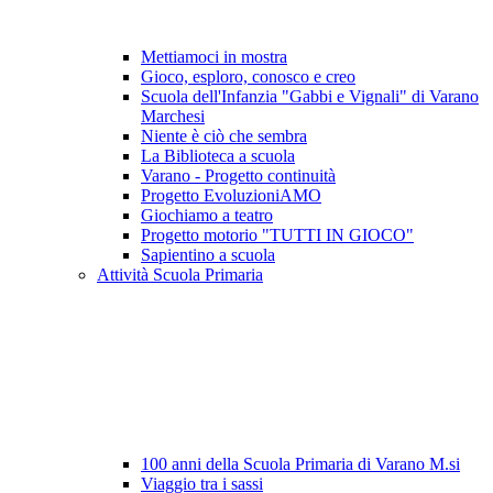
Mettiamoci in mostra
Gioco, esploro, conosco e creo
Scuola dell'Infanzia "Gabbi e Vignali" di Varano
Marchesi
Niente è ciò che sembra
La Biblioteca a scuola
Varano - Progetto continuità
Progetto EvoluzioniAMO
Giochiamo a teatro
Progetto motorio "TUTTI IN GIOCO"
Sapientino a scuola
Attività Scuola Primaria
100 anni della Scuola Primaria di Varano M.si
Viaggio tra i sassi