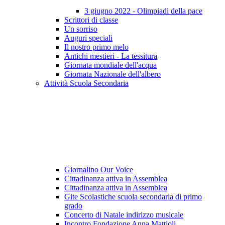
3 giugno 2022 - Olimpiadi della pace
Scrittori di classe
Un sorriso
Auguri speciali
Il nostro primo melo
Antichi mestieri - La tessitura
Giornata mondiale dell'acqua
Giornata Nazionale dell'albero
Attività Scuola Secondaria
Giornalino Our Voice
Cittadinanza attiva in Assemblea
Cittadinanza attiva in Assemblea
Gite Scolastiche scuola secondaria di primo
grado
Concerto di Natale indirizzo musicale
Incontro Fondazione Anna Mattioli