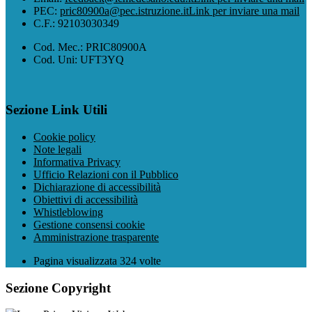
PEC:
pric80900a@pec.istruzione.it
Link per inviare una mail
C.F.: 92103030349
Cod. Mec.: PRIC80900A
Cod. Uni: UFT3YQ
Sezione Link Utili
Cookie policy
Note legali
Informativa Privacy
Ufficio Relazioni con il Pubblico
Dichiarazione di accessibilità
Obiettivi di accessibilità
Whistleblowing
Gestione consensi cookie
Amministrazione trasparente
Pagina visualizzata
324
volte
Sezione Copyright