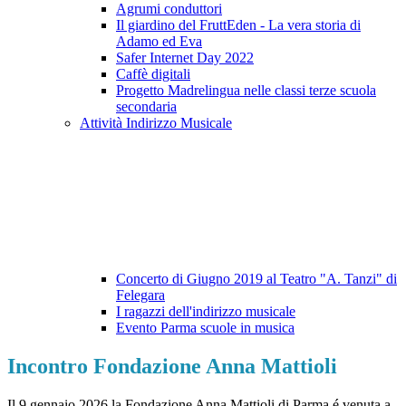
Agrumi conduttori
Il giardino del FruttEden - La vera storia di
Adamo ed Eva
Safer Internet Day 2022
Caffè digitali
Progetto Madrelingua nelle classi terze scuola
secondaria
Attività Indirizzo Musicale
Concerto di Giugno 2019 al Teatro "A. Tanzi" di
Felegara
I ragazzi dell'indirizzo musicale
Evento Parma scuole in musica
Incontro Fondazione Anna Mattioli
Il 9 gennaio 2026 la Fondazione Anna Mattioli di Parma é venuta a