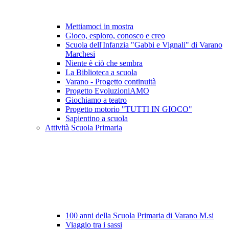
Mettiamoci in mostra
Gioco, esploro, conosco e creo
Scuola dell'Infanzia "Gabbi e Vignali" di Varano
Marchesi
Niente è ciò che sembra
La Biblioteca a scuola
Varano - Progetto continuità
Progetto EvoluzioniAMO
Giochiamo a teatro
Progetto motorio "TUTTI IN GIOCO"
Sapientino a scuola
Attività Scuola Primaria
100 anni della Scuola Primaria di Varano M.si
Viaggio tra i sassi