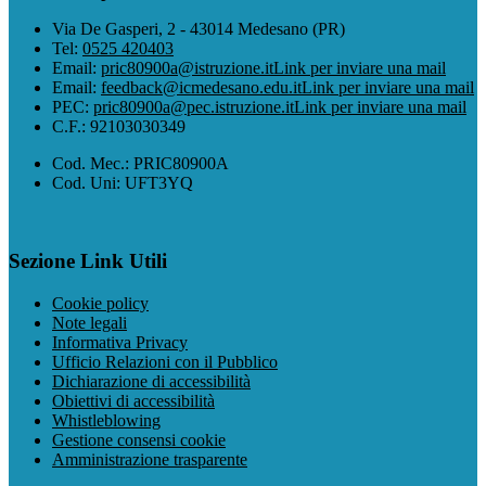
Via De Gasperi, 2 - 43014 Medesano (PR)
Tel:
0525 420403
Email:
pric80900a@istruzione.it
Link per inviare una mail
Email:
feedback@icmedesano.edu.it
Link per inviare una mail
PEC:
pric80900a@pec.istruzione.it
Link per inviare una mail
C.F.: 92103030349
Cod. Mec.: PRIC80900A
Cod. Uni: UFT3YQ
Sezione Link Utili
Cookie policy
Note legali
Informativa Privacy
Ufficio Relazioni con il Pubblico
Dichiarazione di accessibilità
Obiettivi di accessibilità
Whistleblowing
Gestione consensi cookie
Amministrazione trasparente