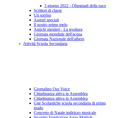
3 giugno 2022 - Olimpiadi della pace
Scrittori di classe
Un sorriso
Auguri speciali
Il nostro primo melo
Antichi mestieri - La tessitura
Giornata mondiale dell'acqua
Giornata Nazionale dell'albero
Attività Scuola Secondaria
Giornalino Our Voice
Cittadinanza attiva in Assemblea
Cittadinanza attiva in Assemblea
Gite Scolastiche scuola secondaria di primo
grado
Concerto di Natale indirizzo musicale
Incontro Fondazione Anna Mattioli