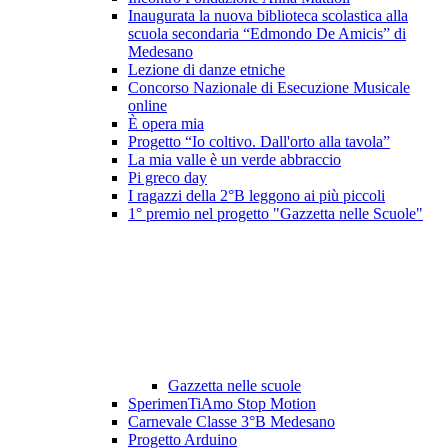
Inaugurata la nuova biblioteca scolastica alla
scuola secondaria “Edmondo De Amicis” di
Medesano
Lezione di danze etniche
Concorso Nazionale di Esecuzione Musicale
online
È opera mia
Progetto “Io coltivo. Dall'orto alla tavola”
La mia valle è un verde abbraccio
Pi greco day
I ragazzi della 2°B leggono ai più piccoli
1° premio nel progetto "Gazzetta nelle Scuole"
Gazzetta nelle scuole
SperimenTiAmo Stop Motion
Carnevale Classe 3°B Medesano
Progetto Arduino