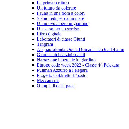
La prima scrittura
Un futuro da colorare
Fauna in una flora a colori
Siamo nati per camminare
Un nuovo albero in giardino
Un sasso per un sorriso
Libro digitale
Laboratori di classe Giunti
Tangram
Acquaprofonda Opera Domani - Da 6 a 14 anni
Giornata dei calzini spaiati
Narrazione itinerante in giardino
Europe code week 2022 - Classe 4^ Felegara
Pullman Azzurro a Felegara
Progetto Coldiretti: 1°posto
Meccanismi
Olimpiadi della pace