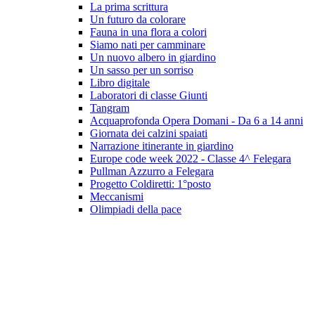
La prima scrittura
Un futuro da colorare
Fauna in una flora a colori
Siamo nati per camminare
Un nuovo albero in giardino
Un sasso per un sorriso
Libro digitale
Laboratori di classe Giunti
Tangram
Acquaprofonda Opera Domani - Da 6 a 14 anni
Giornata dei calzini spaiati
Narrazione itinerante in giardino
Europe code week 2022 - Classe 4^ Felegara
Pullman Azzurro a Felegara
Progetto Coldiretti: 1°posto
Meccanismi
Olimpiadi della pace