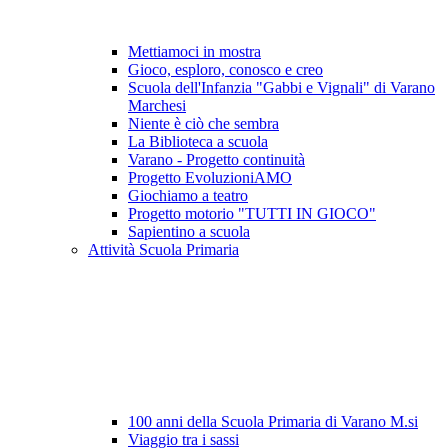
Mettiamoci in mostra
Gioco, esploro, conosco e creo
Scuola dell'Infanzia "Gabbi e Vignali" di Varano
Marchesi
Niente è ciò che sembra
La Biblioteca a scuola
Varano - Progetto continuità
Progetto EvoluzioniAMO
Giochiamo a teatro
Progetto motorio "TUTTI IN GIOCO"
Sapientino a scuola
Attività Scuola Primaria
100 anni della Scuola Primaria di Varano M.si
Viaggio tra i sassi