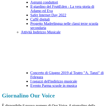
Agrumi conduttori
Il giardino del FruttEden - La vera storia di
Adamo ed Eva
Safer Internet Day 2022
Caffè digitali
Progetto Madrelingua nelle classi terze scuola
secondaria
Attività Indirizzo Musicale
Concerto di Giugno 2019 al Teatro "A. Tanzi" di
Felegara
I ragazzi dell'indirizzo musicale
Evento Parma scuole in musica
Giornalino Our Voice
È disponibile il nuovo numero di Our Voice, il giornalino della