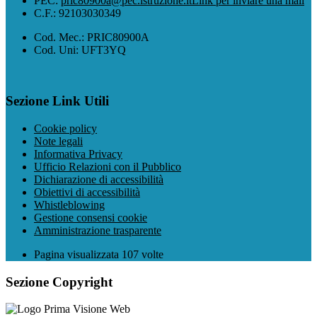
PEC:
pric80900a@pec.istruzione.it
Link per inviare una mail
C.F.: 92103030349
Cod. Mec.: PRIC80900A
Cod. Uni: UFT3YQ
Sezione Link Utili
Cookie policy
Note legali
Informativa Privacy
Ufficio Relazioni con il Pubblico
Dichiarazione di accessibilità
Obiettivi di accessibilità
Whistleblowing
Gestione consensi cookie
Amministrazione trasparente
Pagina visualizzata
107
volte
Sezione Copyright