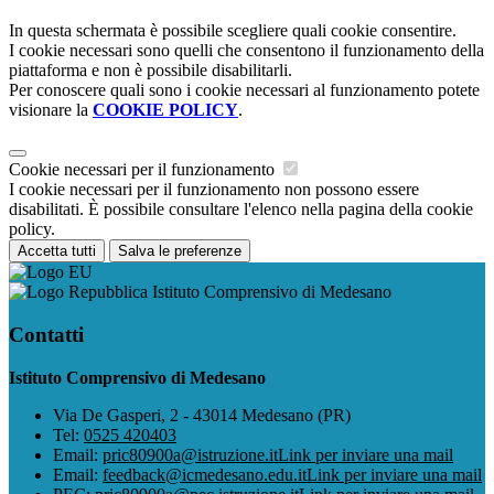
In questa schermata è possibile scegliere quali cookie consentire.
I cookie necessari sono quelli che consentono il funzionamento della
piattaforma e non è possibile disabilitarli.
Per conoscere quali sono i cookie necessari al funzionamento potete
visionare la
COOKIE POLICY
.
Cookie necessari per il funzionamento
I cookie necessari per il funzionamento non possono essere
disabilitati. È possibile consultare l'elenco nella pagina della cookie
policy.
Accetta tutti
Salva le preferenze
Istituto Comprensivo di Medesano
Contatti
Istituto Comprensivo di Medesano
Via De Gasperi, 2 - 43014 Medesano (PR)
Tel:
0525 420403
Email:
pric80900a@istruzione.it
Link per inviare una mail
Email:
feedback@icmedesano.edu.it
Link per inviare una mail