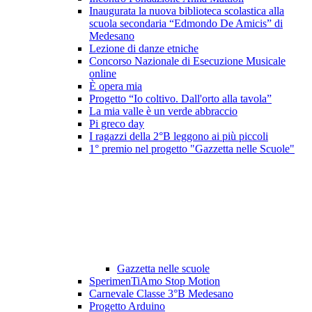
Inaugurata la nuova biblioteca scolastica alla
scuola secondaria “Edmondo De Amicis” di
Medesano
Lezione di danze etniche
Concorso Nazionale di Esecuzione Musicale
online
È opera mia
Progetto “Io coltivo. Dall'orto alla tavola”
La mia valle è un verde abbraccio
Pi greco day
I ragazzi della 2°B leggono ai più piccoli
1° premio nel progetto "Gazzetta nelle Scuole"
Gazzetta nelle scuole
SperimenTiAmo Stop Motion
Carnevale Classe 3°B Medesano
Progetto Arduino