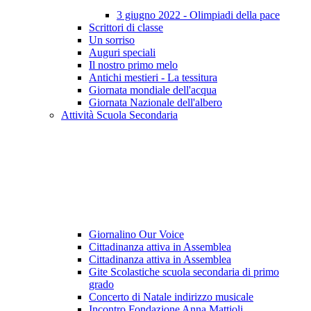
3 giugno 2022 - Olimpiadi della pace
Scrittori di classe
Un sorriso
Auguri speciali
Il nostro primo melo
Antichi mestieri - La tessitura
Giornata mondiale dell'acqua
Giornata Nazionale dell'albero
Attività Scuola Secondaria
Giornalino Our Voice
Cittadinanza attiva in Assemblea
Cittadinanza attiva in Assemblea
Gite Scolastiche scuola secondaria di primo
grado
Concerto di Natale indirizzo musicale
Incontro Fondazione Anna Mattioli