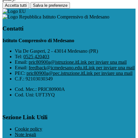
Accetta tutti
Salva le preferenze
Istituto Comprensivo di Medesano
Contatti
Istituto Comprensivo di Medesano
Via De Gasperi, 2 - 43014 Medesano (PR)
Tel:
0525 420403
Email:
pric80900a@istruzione.it
Link per inviare una mail
Email:
feedback@icmedesano.edu.it
Link per inviare una mail
PEC:
pric80900a@pec.istruzione.it
Link per inviare una mail
C.F.: 92103030349
Cod. Mec.: PRIC80900A
Cod. Uni: UFT3YQ
Sezione Link Utili
Cookie policy
Note legali