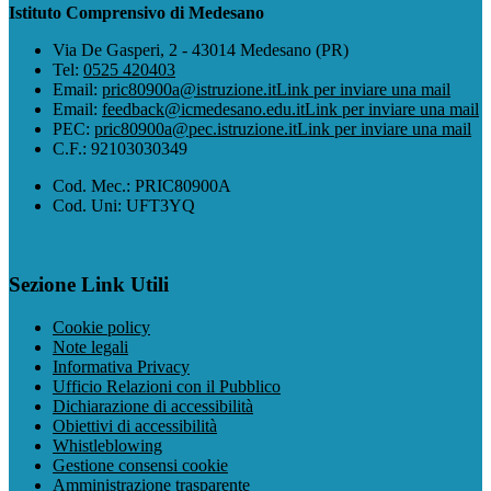
Istituto Comprensivo di Medesano
Via De Gasperi, 2 - 43014 Medesano (PR)
Tel:
0525 420403
Email:
pric80900a@istruzione.it
Link per inviare una mail
Email:
feedback@icmedesano.edu.it
Link per inviare una mail
PEC:
pric80900a@pec.istruzione.it
Link per inviare una mail
C.F.: 92103030349
Cod. Mec.: PRIC80900A
Cod. Uni: UFT3YQ
Sezione Link Utili
Cookie policy
Note legali
Informativa Privacy
Ufficio Relazioni con il Pubblico
Dichiarazione di accessibilità
Obiettivi di accessibilità
Whistleblowing
Gestione consensi cookie
Amministrazione trasparente