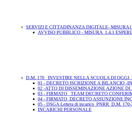
SERVIZI E CITTADINANZA DIGITALE- MISURA1
AVVISO PUBBLICO - MISURA 1.4.1 ESPER
D.M. 170_ INVESTIRE NELLA SCUOLA DI OGGI
01 - DECRETO ISCRIZIONE A BILANCIO -
02 -ATTO DI DISSEMINAZIONE AZIONE D
03 - FIRMATO_ TEAM DECRETO CONFERI
04 - FIRMATO_DECRETO ASSUNZIONE IN
05 - DSGA Lettera di incarico_PNRR_D.M. 170-
INCARICHI PERSONALE