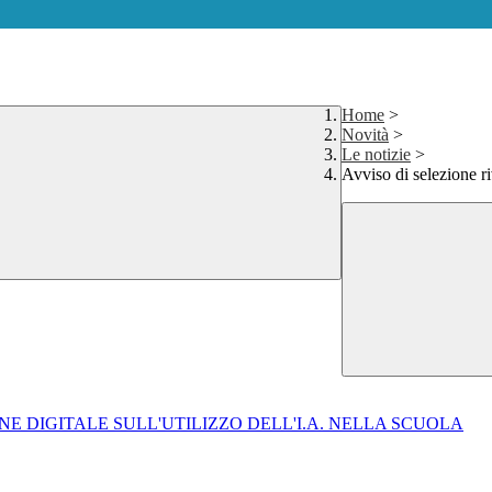
Home
>
Novità
>
Le notizie
>
Avviso di selezione ri
ONE DIGITALE SULL'UTILIZZO DELL'I.A. NELLA SCUOLA