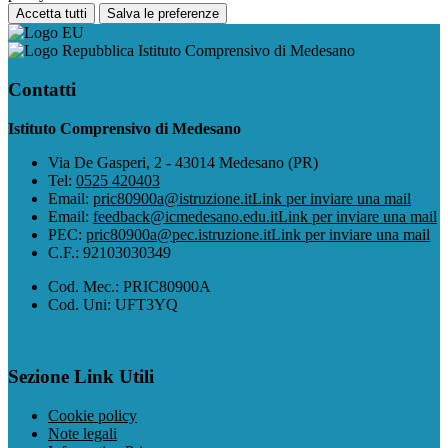
Accetta tutti
Salva le preferenze
Istituto Comprensivo di Medesano
Contatti
Istituto Comprensivo di Medesano
Via De Gasperi, 2 - 43014 Medesano (PR)
Tel:
0525 420403
Email:
pric80900a@istruzione.it
Link per inviare una mail
Email:
feedback@icmedesano.edu.it
Link per inviare una mail
PEC:
pric80900a@pec.istruzione.it
Link per inviare una mail
C.F.: 92103030349
Cod. Mec.: PRIC80900A
Cod. Uni: UFT3YQ
Sezione Link Utili
Cookie policy
Note legali