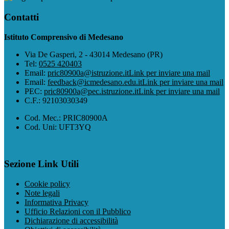
Contatti
Istituto Comprensivo di Medesano
Via De Gasperi, 2 - 43014 Medesano (PR)
Tel:
0525 420403
Email:
pric80900a@istruzione.it
Link per inviare una mail
Email:
feedback@icmedesano.edu.it
Link per inviare una mail
PEC:
pric80900a@pec.istruzione.it
Link per inviare una mail
C.F.: 92103030349
Cod. Mec.: PRIC80900A
Cod. Uni: UFT3YQ
Sezione Link Utili
Cookie policy
Note legali
Informativa Privacy
Ufficio Relazioni con il Pubblico
Dichiarazione di accessibilità