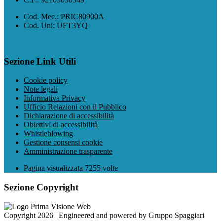
Cod. Mec.: PRIC80900A
Cod. Uni: UFT3YQ
Sezione Link Utili
Cookie policy
Note legali
Informativa Privacy
Ufficio Relazioni con il Pubblico
Dichiarazione di accessibilità
Obiettivi di accessibilità
Whistleblowing
Gestione consensi cookie
Amministrazione trasparente
Pagina visualizzata
7255
volte
Sezione Copyright
Copyright 2026 | Engineered and powered by Gruppo Spaggiari