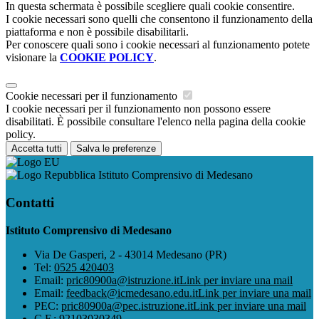
In questa schermata è possibile scegliere quali cookie consentire.
I cookie necessari sono quelli che consentono il funzionamento della
piattaforma e non è possibile disabilitarli.
Per conoscere quali sono i cookie necessari al funzionamento potete
visionare la
COOKIE POLICY
.
Cookie necessari per il funzionamento
I cookie necessari per il funzionamento non possono essere
disabilitati. È possibile consultare l'elenco nella pagina della cookie
policy.
Accetta tutti
Salva le preferenze
Istituto Comprensivo di Medesano
Contatti
Istituto Comprensivo di Medesano
Via De Gasperi, 2 - 43014 Medesano (PR)
Tel:
0525 420403
Email:
pric80900a@istruzione.it
Link per inviare una mail
Email:
feedback@icmedesano.edu.it
Link per inviare una mail
PEC:
pric80900a@pec.istruzione.it
Link per inviare una mail
C.F.: 92103030349