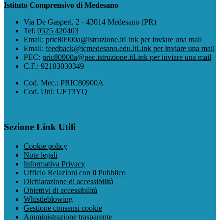
Istituto Comprensivo di Medesano
Via De Gasperi, 2 - 43014 Medesano (PR)
Tel:
0525 420403
Email:
pric80900a@istruzione.it
Link per inviare una mail
Email:
feedback@icmedesano.edu.it
Link per inviare una mail
PEC:
pric80900a@pec.istruzione.it
Link per inviare una mail
C.F.: 92103030349
Cod. Mec.: PRIC80900A
Cod. Uni: UFT3YQ
Sezione Link Utili
Cookie policy
Note legali
Informativa Privacy
Ufficio Relazioni con il Pubblico
Dichiarazione di accessibilità
Obiettivi di accessibilità
Whistleblowing
Gestione consensi cookie
Amministrazione trasparente