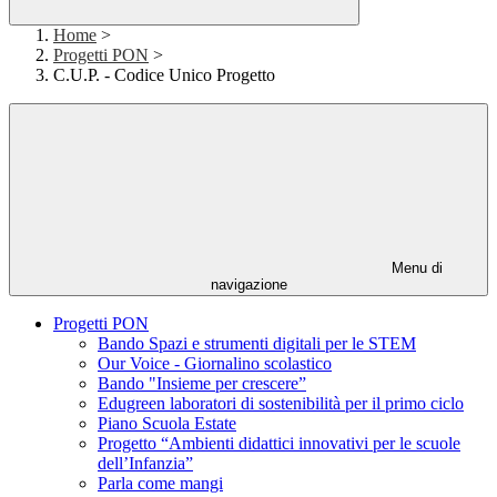
Home
>
Progetti PON
>
C.U.P. - Codice Unico Progetto
Menu di
navigazione
Progetti PON
Bando Spazi e strumenti digitali per le STEM
Our Voice - Giornalino scolastico
Bando "Insieme per crescere”
Edugreen laboratori di sostenibilità per il primo ciclo
Piano Scuola Estate
Progetto “Ambienti didattici innovativi per le scuole
dell’Infanzia”
Parla come mangi