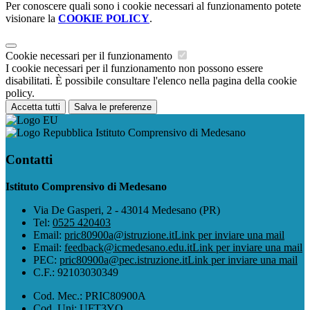
Per conoscere quali sono i cookie necessari al funzionamento potete
visionare la
COOKIE POLICY
.
Cookie necessari per il funzionamento
I cookie necessari per il funzionamento non possono essere
disabilitati. È possibile consultare l'elenco nella pagina della cookie
policy.
Accetta tutti
Salva le preferenze
Istituto Comprensivo di Medesano
Contatti
Istituto Comprensivo di Medesano
Via De Gasperi, 2 - 43014 Medesano (PR)
Tel:
0525 420403
Email:
pric80900a@istruzione.it
Link per inviare una mail
Email:
feedback@icmedesano.edu.it
Link per inviare una mail
PEC:
pric80900a@pec.istruzione.it
Link per inviare una mail
C.F.: 92103030349
Cod. Mec.: PRIC80900A
Cod. Uni: UFT3YQ