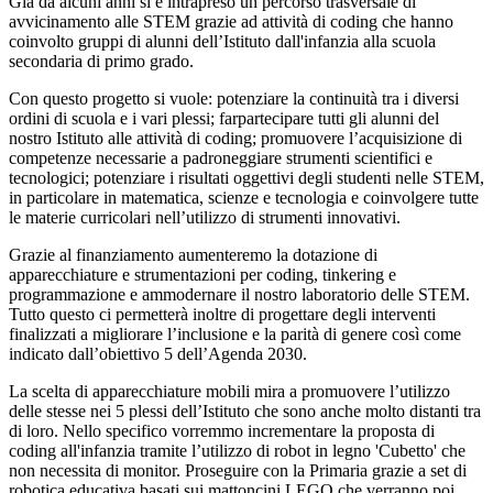
Già da alcuni anni si è intrapreso un percorso trasversale di
avvicinamento alle STEM grazie ad attività di coding che hanno
coinvolto gruppi di alunni dell’Istituto dall'infanzia alla scuola
secondaria di primo grado.
Con questo progetto si vuole: potenziare la continuità tra i diversi
ordini di scuola e i vari plessi; farpartecipare tutti gli alunni del
nostro Istituto alle attività di coding; promuovere l’acquisizione di
competenze necessarie a padroneggiare strumenti scientifici e
tecnologici; potenziare i risultati oggettivi degli studenti nelle STEM,
in particolare in matematica, scienze e tecnologia e coinvolgere tutte
le materie curricolari nell’utilizzo di strumenti innovativi.
Grazie al finanziamento aumenteremo la dotazione di
apparecchiature e strumentazioni per coding, tinkering e
programmazione e ammodernare il nostro laboratorio delle STEM.
Tutto questo ci permetterà inoltre di progettare degli interventi
finalizzati a migliorare l’inclusione e la parità di genere così come
indicato dall’obiettivo 5 dell’Agenda 2030.
La scelta di apparecchiature mobili mira a promuovere l’utilizzo
delle stesse nei 5 plessi dell’Istituto che sono anche molto distanti tra
di loro. Nello specifico vorremmo incrementare la proposta di
coding all'infanzia tramite l’utilizzo di robot in legno 'Cubetto' che
non necessita di monitor. Proseguire con la Primaria grazie a set di
robotica educativa basati sui mattoncini LEGO che verranno poi