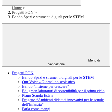
Home
>
Progetti PON
>
Bando Spazi e strumenti digitali per le STEM
Menu di
navigazione
Progetti PON
Bando Spazi e strumenti digitali per le STEM
Our Voice - Giornalino scolastico
Bando "Insieme per crescere”
Edugreen laboratori di sostenibilità per il primo ciclo
Piano Scuola Estate
Progetto “Ambienti didattici innovativi per le scuole
dell’Infanzia”
Parla come mangi