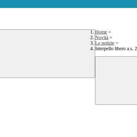
Home
>
Novità
>
Le notizie
>
Interpello libero a.s.