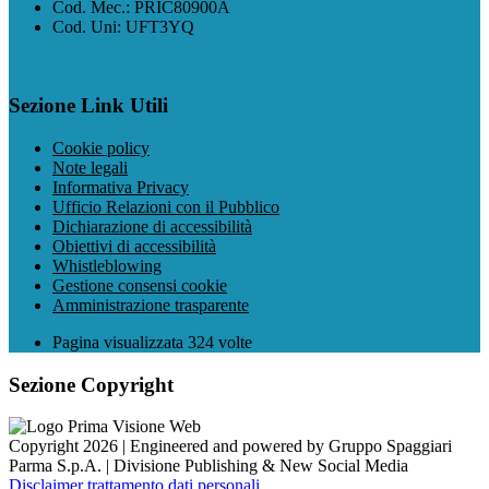
Cod. Mec.: PRIC80900A
Cod. Uni: UFT3YQ
Sezione Link Utili
Cookie policy
Note legali
Informativa Privacy
Ufficio Relazioni con il Pubblico
Dichiarazione di accessibilità
Obiettivi di accessibilità
Whistleblowing
Gestione consensi cookie
Amministrazione trasparente
Pagina visualizzata
324
volte
Sezione Copyright
Copyright 2026 | Engineered and powered by Gruppo Spaggiari
Parma S.p.A. | Divisione Publishing & New Social Media
Disclaimer trattamento dati personali