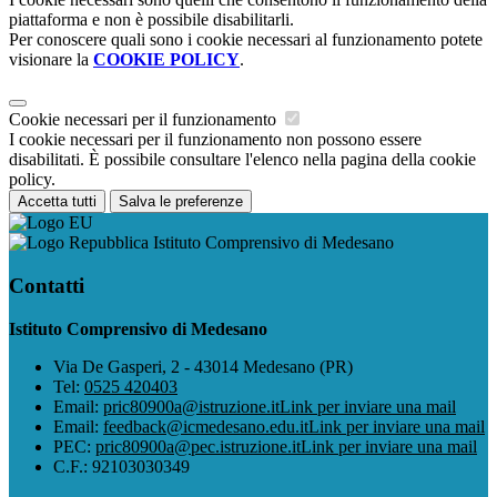
piattaforma e non è possibile disabilitarli.
Per conoscere quali sono i cookie necessari al funzionamento potete
visionare la
COOKIE POLICY
.
Cookie necessari per il funzionamento
I cookie necessari per il funzionamento non possono essere
disabilitati. È possibile consultare l'elenco nella pagina della cookie
policy.
Accetta tutti
Salva le preferenze
Istituto Comprensivo di Medesano
Contatti
Istituto Comprensivo di Medesano
Via De Gasperi, 2 - 43014 Medesano (PR)
Tel:
0525 420403
Email:
pric80900a@istruzione.it
Link per inviare una mail
Email:
feedback@icmedesano.edu.it
Link per inviare una mail
PEC:
pric80900a@pec.istruzione.it
Link per inviare una mail
C.F.: 92103030349