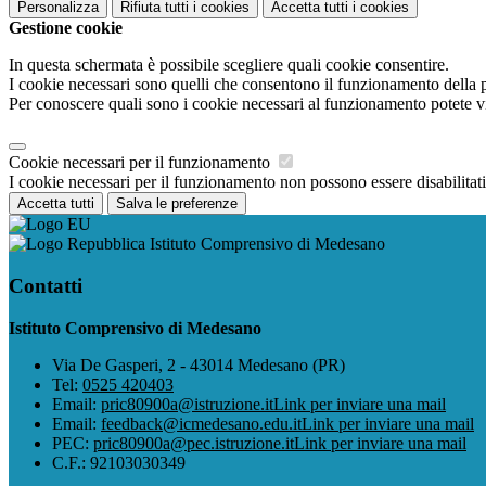
Personalizza
Rifiuta tutti
i cookies
Accetta tutti
i cookies
Gestione cookie
In questa schermata è possibile scegliere quali cookie consentire.
I cookie necessari sono quelli che consentono il funzionamento della pi
Per conoscere quali sono i cookie necessari al funzionamento potete v
Cookie necessari per il funzionamento
I cookie necessari per il funzionamento non possono essere disabilitati.
Accetta tutti
Salva le preferenze
Istituto Comprensivo di Medesano
Contatti
Istituto Comprensivo di Medesano
Via De Gasperi, 2 - 43014 Medesano (PR)
Tel:
0525 420403
Email:
pric80900a@istruzione.it
Link per inviare una mail
Email:
feedback@icmedesano.edu.it
Link per inviare una mail
PEC:
pric80900a@pec.istruzione.it
Link per inviare una mail
C.F.: 92103030349