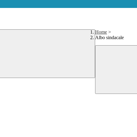
Home
>
Albo sindacale