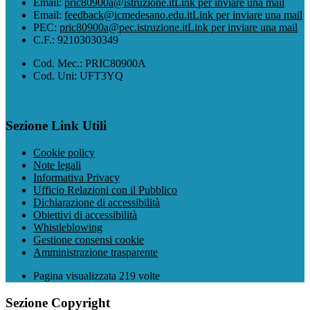
Email:
pric80900a@istruzione.it
Link per inviare una mail
Email:
feedback@icmedesano.edu.it
Link per inviare una mail
PEC:
pric80900a@pec.istruzione.it
Link per inviare una mail
C.F.: 92103030349
Cod. Mec.: PRIC80900A
Cod. Uni: UFT3YQ
Sezione Link Utili
Cookie policy
Note legali
Informativa Privacy
Ufficio Relazioni con il Pubblico
Dichiarazione di accessibilità
Obiettivi di accessibilità
Whistleblowing
Gestione consensi cookie
Amministrazione trasparente
Pagina visualizzata
219
volte
Sezione Copyright