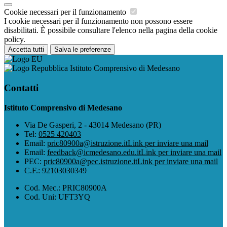
Cookie necessari per il funzionamento
I cookie necessari per il funzionamento non possono essere
disabilitati. È possibile consultare l'elenco nella pagina della cookie
policy.
Accetta tutti
Salva le preferenze
Istituto Comprensivo di Medesano
Contatti
Istituto Comprensivo di Medesano
Via De Gasperi, 2 - 43014 Medesano (PR)
Tel:
0525 420403
Email:
pric80900a@istruzione.it
Link per inviare una mail
Email:
feedback@icmedesano.edu.it
Link per inviare una mail
PEC:
pric80900a@pec.istruzione.it
Link per inviare una mail
C.F.: 92103030349
Cod. Mec.: PRIC80900A
Cod. Uni: UFT3YQ