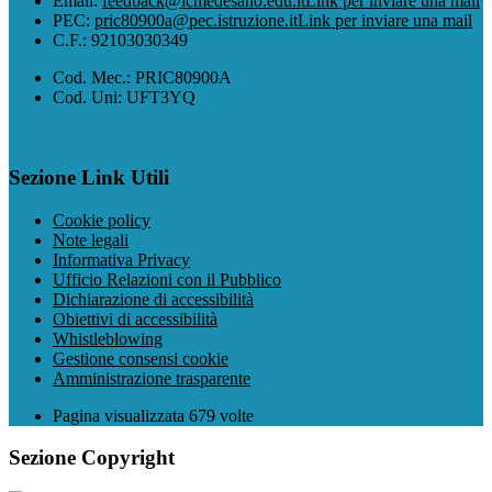
Email:
feedback@icmedesano.edu.it
Link per inviare una mail
PEC:
pric80900a@pec.istruzione.it
Link per inviare una mail
C.F.: 92103030349
Cod. Mec.: PRIC80900A
Cod. Uni: UFT3YQ
Sezione Link Utili
Cookie policy
Note legali
Informativa Privacy
Ufficio Relazioni con il Pubblico
Dichiarazione di accessibilità
Obiettivi di accessibilità
Whistleblowing
Gestione consensi cookie
Amministrazione trasparente
Pagina visualizzata
679
volte
Sezione Copyright