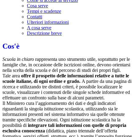
Come si accede al servizio
Cosa serve
Tempi e scadenze
Contatti
Ulteriori informazioni
A cosa serve
Descrizione breve
Cos'è
Scuola in chiaro
rappresenta uno strumento utile, soprattutto per le
famiglie che, in occasione delle iscrizioni online, devono orientarsi
nella scelta della scuola e del percorso di studi dei propri figli.
Tale area
offre il prospetto delle informazioni relative a tutte le
scuole italiane, di ogni ordine e grado.
A partire da una pagina di
ricerca e utilizzando tre distinti criteri, è possibile localizzare le
scuole, visualizzare i contenuti delle singole schede informative ed
effettuare un confronto sulla base di alcuni parametri.
Il Ministero cura l’aggiornamento dei dati e degli indicatori
riguardanti la singola istituzione scolastica, utilizzando sia le
informazioni presenti nel sistema informativo sia quelle ottenute
tramite specifiche rilevazioni.
Ogni istituzione scolastica ha la
possibilità di
integrare tali informazioni con quelle di propria
esclusiva conoscenza
(didattica, piano triennale dell’offerta
formativa, servizi offerti, strutture, ecc.), tramite l’apposita funzione